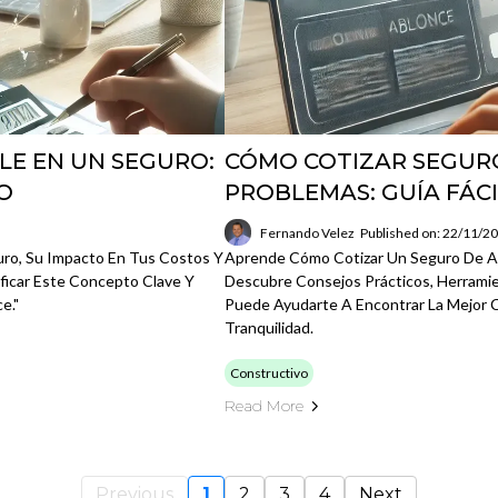
LE EN UN SEGURO:
CÓMO COTIZAR SEGURO
O
PROBLEMAS: GUÍA FÁCI
Fernando Velez
Published on: 22/11/2
ro, Su Impacto En Tus Costos Y
Aprende Cómo Cotizar Un Seguro De Au
ificar Este Concepto Clave Y
Descubre Consejos Prácticos, Herrami
e."
Puede Ayudarte A Encontrar La Mejor C
Tranquilidad.
Constructivo
Read More
Previous
1
2
3
4
Next